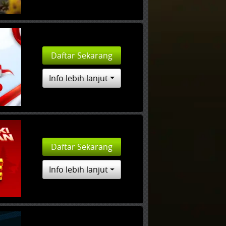
Daftar Sekarang
Info lebih lanjut
Daftar Sekarang
Info lebih lanjut