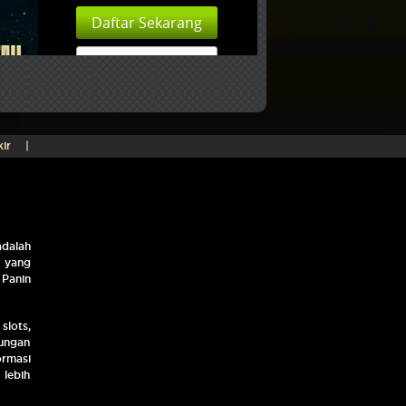
Daftar Sekarang
Info lebih lanjut
kir
|
adalah
 yang
 Panin
slots,
kungan
ormasi
 lebih