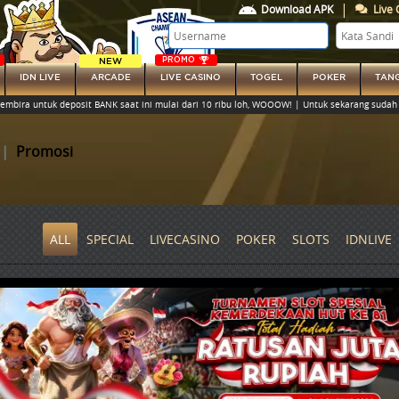
|
Download APK
Live 
PROMO
NEW
IDN LIVE
ARCADE
LIVE CASINO
TOGEL
POKER
TAN
ra untuk deposit BANK saat ini mulai dari 10 ribu loh, WOOOW! | Untuk sekarang sudah bi
Promosi
ALL
SPECIAL
LIVECASINO
POKER
SLOTS
IDNLIVE