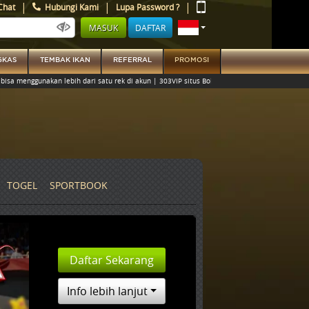
|
|
|
Chat
Hubungi Kami
Lupa Password ?
DAFTAR
GKAS
TEMBAK IKAN
REFERRAL
PROMOSI
sa menggunakan lebih dari satu rek di akun | 303VIP situs Bola Online, Live Casino, Slo
TOGEL
SPORTBOOK
Daftar Sekarang
Info lebih lanjut