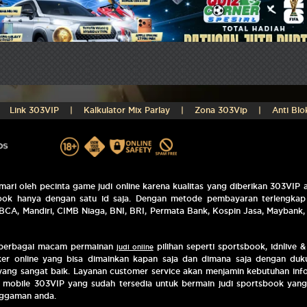
Link 303VIP
|
Kalkulator Mix Parlay
|
Zona 303Vip
|
Anti Blo
Daftar Sekarang
Info lebih lanjut
ari oleh pecinta game judi online karena kualitas yang diberikan 303VIP 
Daftar Sekarang
book hanya dengan satu id saja. Dengan metode pembayaran terlengkap
 BCA, Mandiri, CIMB Niaga, BNI, BRI, Permata Bank, Kospin Jasa, Maybank,
Info lebih lanjut
 berbagai macam permainan
pilihan seperti sportsbook, idnlive & 
judi online
oker online yang bisa dimainkan kapan saja dan dimana saja dengan du
Daftar Sekarang
yang sangat baik. Layanan customer service akan menjamin kebutuhan inf
i mobile 303VIP yang sudah tersedia untuk bermain judi sportsbook yang
Info lebih lanjut
nggaman anda.