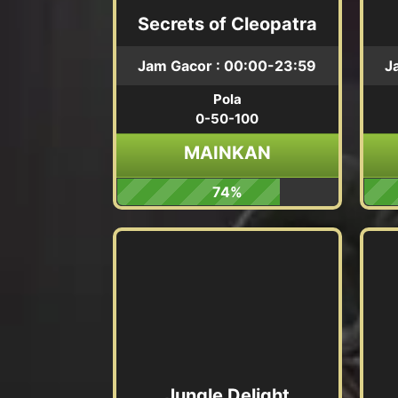
Secrets of Cleopatra
Jam Gacor : 00:00-23:59
J
Pola
0-50-100
MAINKAN
74%
Jungle Delight