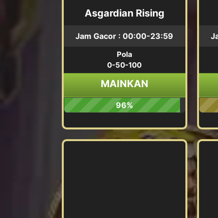
Asgardian Rising
Jam Gacor : 00:00-23:59
J
Pola
0-50-100
MAINKAN
96%