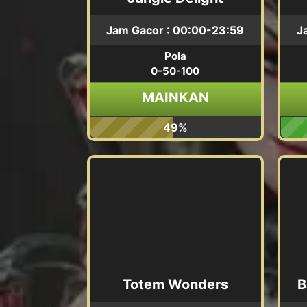
Jam Gacor : 00:00-23:59
J
Pola
0-50-100
MAINKAN
49%
Totem Wonders
B