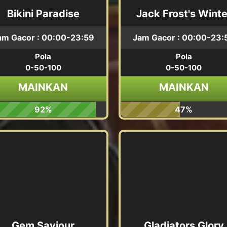
Bikini Paradise
Jack Frost's Winte
am Gacor : 00:00-23:59
Jam Gacor : 00:00-23:
Pola
Pola
0-50-100
0-50-100
MAINKAN
MAINKAN
92%
47%
Gem Saviour
Gladiators Glory